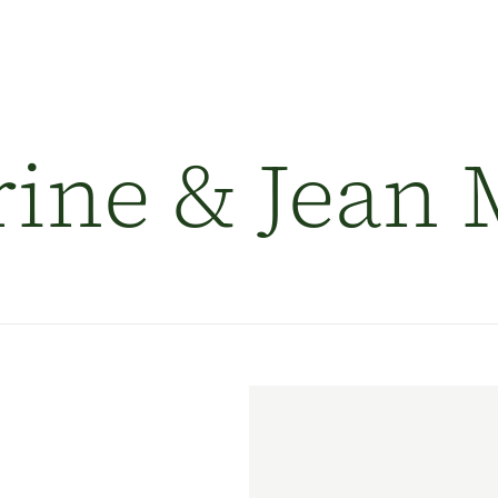
À propos
rine & Jean
Voyages et services
Destinations
Témoignages
Engagement
Contacts