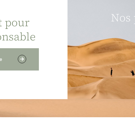
Nos 
t pour
onsable
e