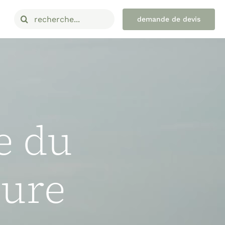
Rechercher:
demande de devis
e du
sure