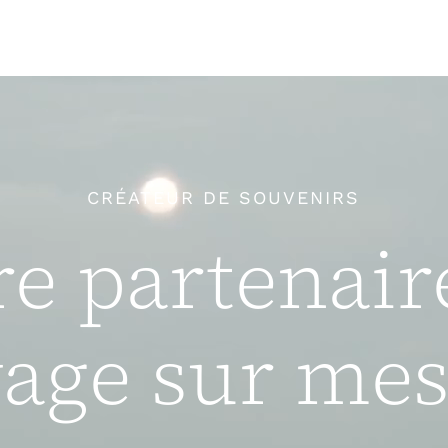
À propos
Voyages et services
CRÉATEUR DE SOUVENIRS
re partenair
Destinations
Témoignages
age sur me
Engagement
Contacts