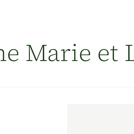
À propos
ne Marie et 
Voyages et services
Destinations
Témoignages
Engagement
Contacts