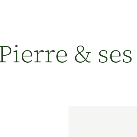
À propos
Pierre & se
Voyages et services
Destinations
Témoignages
Engagement
Contacts