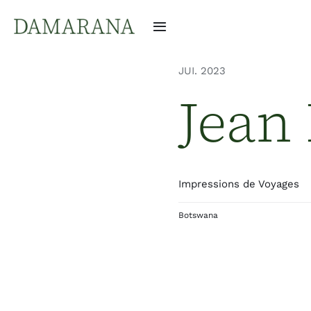
Passer
au
Navigation
contenu
à
bascule
JUI. 2023
Jean 
Impressions de Voyages
Botswana