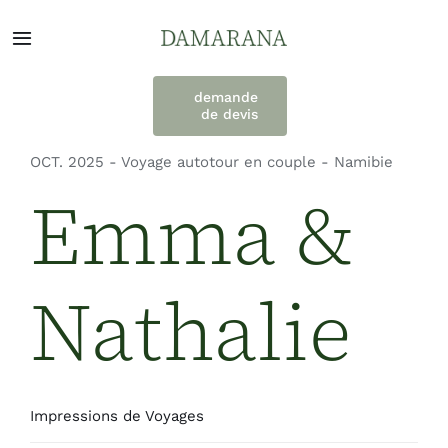
Passer
au
Navigation
contenu
à
bascule
demande
de devis
À propos
OCT. 2025 - Voyage autotour en couple - Namibie
Voyages et services
Emma &
Destinations
Nathalie
Témoignages
Engagement
Impressions de Voyages
Contacts