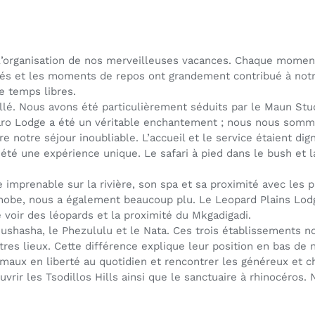
l’organisation de nos merveilleuses vacances. Chaque moment,
ités et les moments de repos ont grandement contribué à notre 
de temps libres.
lé. Nous avons été particulièrement séduits par le Maun Stud
 Xaro Lodge a été un véritable enchantement ; nous nous som
otre séjour inoubliable. L’accueil et le service étaient dign
 été une expérience unique. Le safari à pied dans le bush et 
imprenable sur la rivière, son spa et sa proximité avec les p
be, nous a également beaucoup plu. Le Leopard Plains Lodg
e voir des léopards et la proximité du Mkgadigadi.
shasha, le Phezululu et le Nata. Ces trois établissements 
es lieux. Cette différence explique leur position en bas de
imaux en liberté au quotidien et rencontrer les généreux et 
uvrir les Tsodillos Hills ainsi que le sanctuaire à rhinocéro