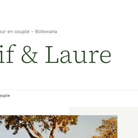
our en couple - Botswana
À propos
if & Laure
Voyages et services
Destinations
Témoignages
couple
Engagement
Contacts