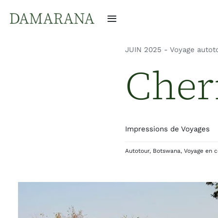
Passer
au
Navigation
contenu
à
bascule
JUIN 2025 - Voyage autot
Cher
Impressions de Voyages
Autotour
,
Botswana
,
Voyage en 