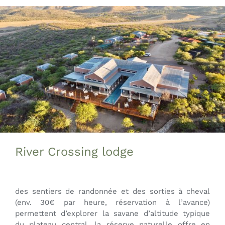
Passer
au
contenu
River Crossing lodge
des sentiers de randonnée et des sorties à cheval
(env. 30€ par heure, réservation à l’avance)
permettent d’explorer la savane d’altitude typique
du plateau central. la réserve naturelle offre en